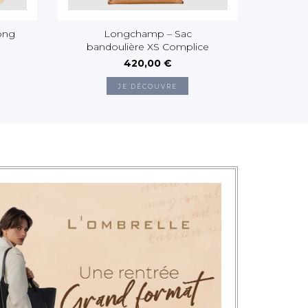
ong
Longchamp – Sac
Longcha
bandoulière XS Complice
420,00 €
JE DÉCOUVRE