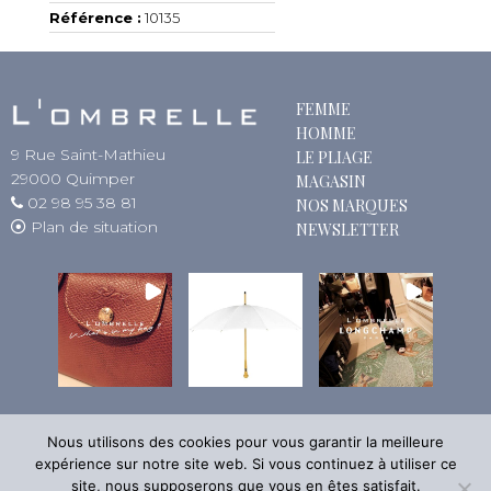
Référence :
10135
FEMME
HOMME
9 Rue Saint-Mathieu
LE PLIAGE
29000 Quimper
MAGASIN
02 98 95 38 81
NOS MARQUES
Plan de situation
NEWSLETTER
Nous utilisons des cookies pour vous garantir la meilleure
expérience sur notre site web. Si vous continuez à utiliser ce
site, nous supposerons que vous en êtes satisfait.
Siret : 394 464 135 00018 - RCS : Quimper -
Mentions légales
-
Politique de